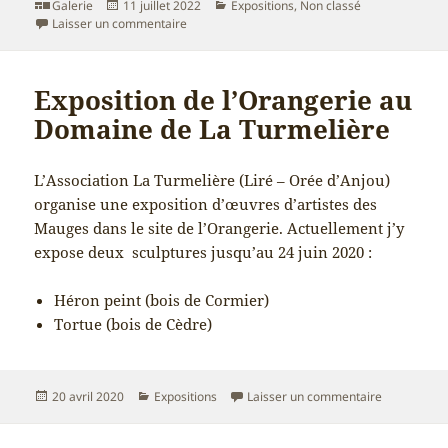
Format
Publié
Catégories
Galerie
11 juillet 2022
Expositions
,
Non classé
le
sur Exposition
Laisser un commentaire
Exposition de l’Orangerie au
Domaine de La Turmelière
L’Association La Turmelière (Liré – Orée d’Anjou)
organise une exposition d’œuvres d’artistes des
Mauges dans le site de l’Orangerie. Actuellement j’y
expose deux sculptures jusqu’au 24 juin 2020 :
Héron peint (bois de Cormier)
Tortue (bois de Cèdre)
Publié
Catégories
sur Exposit
20 avril 2020
Expositions
Laisser un commentaire
le