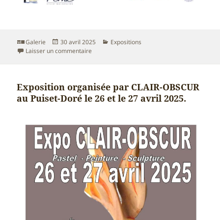
Format
Publié
Catégories
Galerie
30 avril 2025
Expositions
le
sur Participation à la 1ère biennale Côte de Ja
Laisser un commentaire
Exposition organisée par CLAIR-OBSCUR
au Puiset-Doré le 26 et le 27 avril 2025.