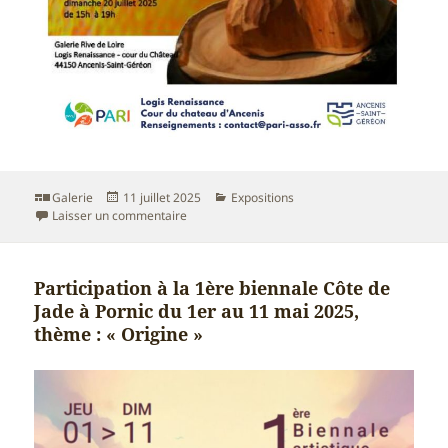
Format
Publié
Catégories
Galerie
11 juillet 2025
Expositions
le
sur EXPOSITION A LA GALERIE RIVE DE LOIRE 
Laisser un commentaire
Participation à la 1ère biennale Côte de
Jade à Pornic du 1er au 11 mai 2025,
thème : « Origine »