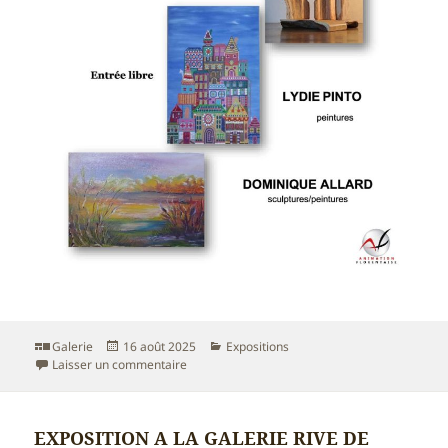
Format
Publié
Catégories
Galerie
16 août 2025
Expositions
le
sur EXPOSITION Points de vues à St Florent le V
Laisser un commentaire
EXPOSITION A LA GALERIE RIVE DE