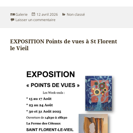
Format
Publié
Catégories
Galerie
12 avril 2026
Non classé
le
sur Exposition Ancenis Rotary Arts
Laisser un commentaire
EXPOSITION Points de vues à St Florent
le Vieil