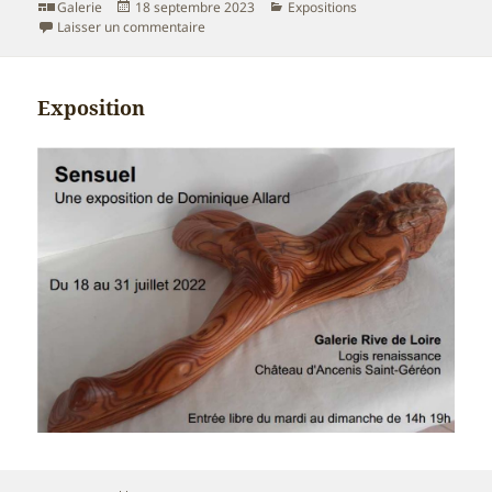
Format
Publié
Catégories
Galerie
18 septembre 2023
Expositions
le
sur Exposition à la galerie Rives de Loire au C
Laisser un commentaire
Exposition