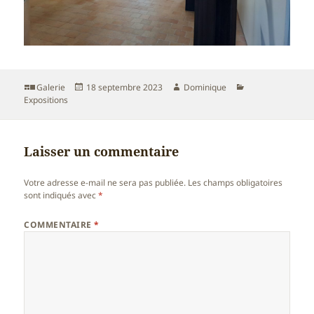
Format
Publié
Auteur
Catégories
Galerie
18 septembre 2023
Dominique
le
Expositions
Laisser un commentaire
Votre adresse e-mail ne sera pas publiée.
Les champs obligatoires
sont indiqués avec
*
COMMENTAIRE
*