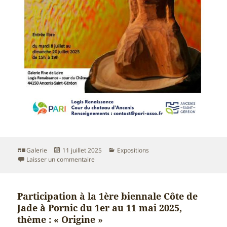
Format
Publié
Catégories
Galerie
11 juillet 2025
Expositions
le
sur EXPOSITION A LA GALERIE RIVE DE LOIRE 
Laisser un commentaire
Participation à la 1ère biennale Côte de
Jade à Pornic du 1er au 11 mai 2025,
thème : « Origine »