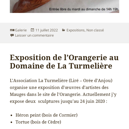
Format
Publié
Catégories
Galerie
11 juillet 2022
Expositions
,
Non classé
le
sur Exposition
Laisser un commentaire
Exposition de l’Orangerie au
Domaine de La Turmelière
L’Association La Turmelière (Liré – Orée d’Anjou)
organise une exposition d’œuvres d’artistes des
Mauges dans le site de l’Orangerie. Actuellement j’y
expose deux sculptures jusqu’au 24 juin 2020 :
Héron peint (bois de Cormier)
Tortue (bois de Cèdre)