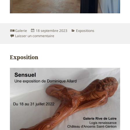
Format
Publié
Catégories
Galerie
18 septembre 2023
Expositions
le
sur Exposition à la galerie Rives de Loire au C
Laisser un commentaire
Exposition