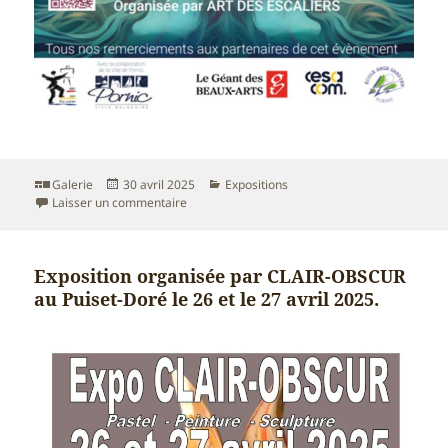
Format
Publié
Catégories
Galerie
30 avril 2025
Expositions
le
sur Participation à la 1ère biennale Côte de Ja
Laisser un commentaire
Exposition organisée par CLAIR-OBSCUR
au Puiset-Doré le 26 et le 27 avril 2025.