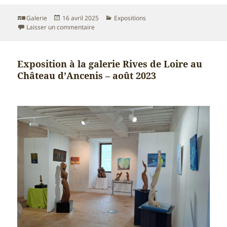
Format
Publié
Catégories
Galerie
16 avril 2025
Expositions
le
sur Exposition organisée par CLAIR-OBSCUR au P
Laisser un commentaire
Exposition à la galerie Rives de Loire au
Château d’Ancenis – août 2023