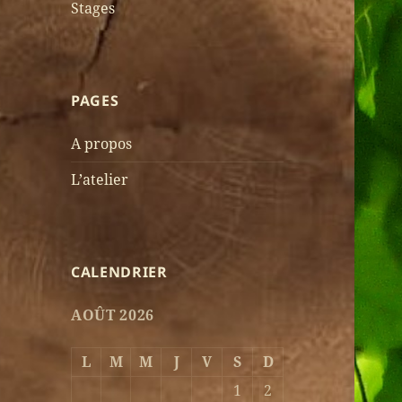
Stages
PAGES
A propos
L’atelier
CALENDRIER
AOÛT 2026
L
M
M
J
V
S
D
1
2