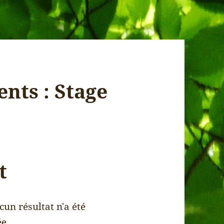
ents :
Stage
t
un résultat n'a été
ée