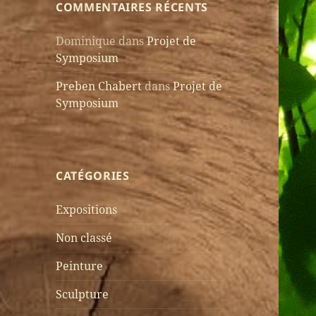
COMMENTAIRES RÉCENTS
Dominique
dans
Projet de
Symposium
Preben Chabert
dans
Projet de
Symposium
CATÉGORIES
Expositions
Non classé
Peinture
Sculpture