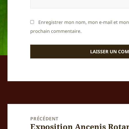
Enregistrer mon nom, mon e-mail et mon 
prochain commentaire.
Navigation
de
PRÉCÉDENT
Exposition Ancenis Rotar
l’article
Article