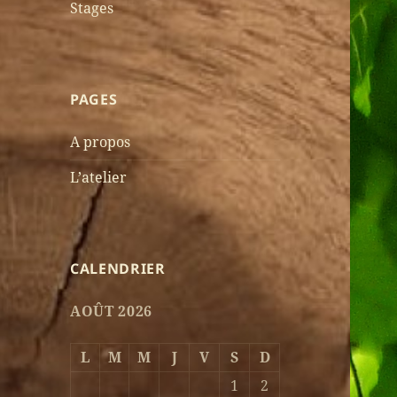
Stages
PAGES
A propos
L’atelier
CALENDRIER
AOÛT 2026
L
M
M
J
V
S
D
1
2