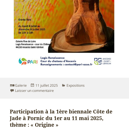
Format
Publié
Catégories
Galerie
11 juillet 2025
Expositions
le
sur EXPOSITION A LA GALERIE RIVE DE LOIRE 
Laisser un commentaire
Participation à la 1ère biennale Côte de
Jade à Pornic du 1er au 11 mai 2025,
thème : « Origine »