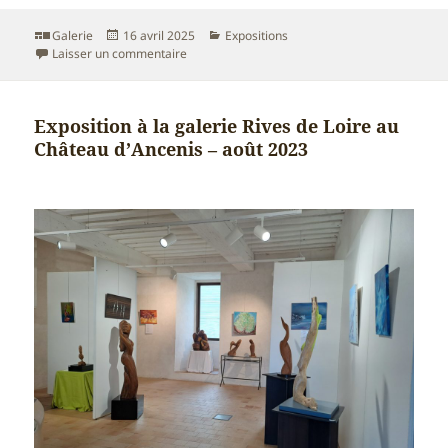
Format
Publié
Catégories
Galerie
16 avril 2025
Expositions
le
sur Exposition organisée par CLAIR-OBSCUR au P
Laisser un commentaire
Exposition à la galerie Rives de Loire au
Château d’Ancenis – août 2023