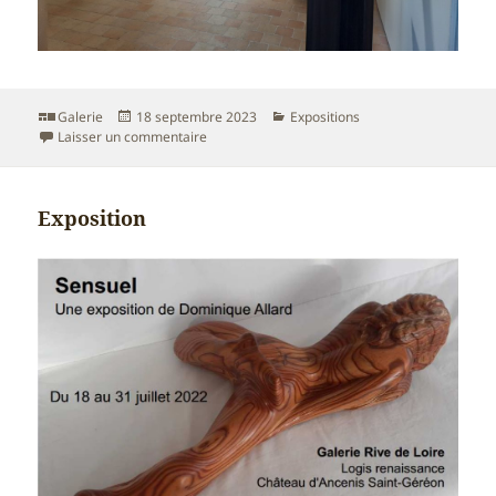
Format
Publié
Catégories
Galerie
18 septembre 2023
Expositions
le
sur Exposition à la galerie Rives de Loire au C
Laisser un commentaire
Exposition