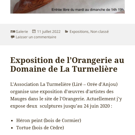
Format
Publié
Catégories
Galerie
11 juillet 2022
Expositions
,
Non classé
le
sur Exposition
Laisser un commentaire
Exposition de l’Orangerie au
Domaine de La Turmelière
L’Association La Turmelière (Liré – Orée d’Anjou)
organise une exposition d’œuvres d’artistes des
Mauges dans le site de l’Orangerie. Actuellement j’y
expose deux sculptures jusqu’au 24 juin 2020 :
Héron peint (bois de Cormier)
Tortue (bois de Cèdre)