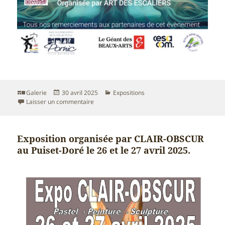
Format
Publié
Catégories
Galerie
30 avril 2025
Expositions
le
sur Participation à la 1ère biennale Côte de Ja
Laisser un commentaire
Exposition organisée par CLAIR-OBSCUR
au Puiset-Doré le 26 et le 27 avril 2025.