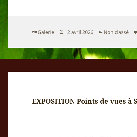
Format
Publié
Catégories
Galerie
12 avril 2026
Non classé
le
EXPOSITION Points de vues à St