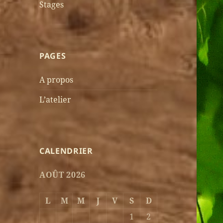
Stages
PAGES
A propos
L’atelier
CALENDRIER
AOÛT 2026
L
M
M
J
V
S
D
1
2