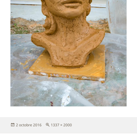
Publié
Taille
2 octobre 2016
1337 × 2000
le
réelle