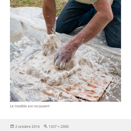
Le modèle est recouvert
Publié
Taille
2 octobre 2016
1337 × 2000