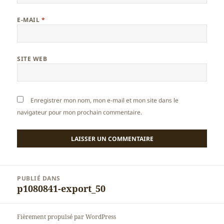
E-MAIL
*
SITE WEB
Enregistrer mon nom, mon e-mail et mon site dans le
navigateur pour mon prochain commentaire.
Navigation
PUBLIÉ DANS
de
p1080841-export_50
l’article
Fièrement propulsé par WordPress