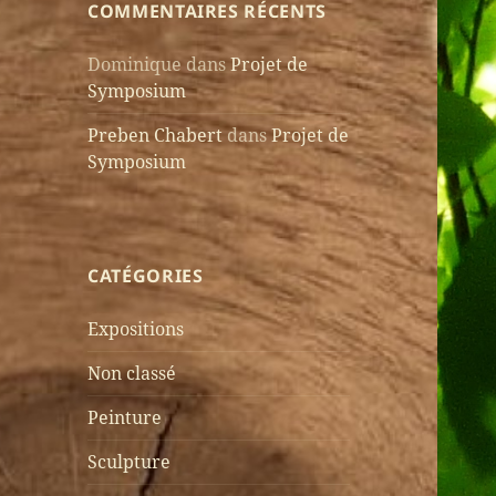
COMMENTAIRES RÉCENTS
Dominique
dans
Projet de
Symposium
Preben Chabert
dans
Projet de
Symposium
CATÉGORIES
Expositions
Non classé
Peinture
Sculpture