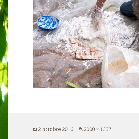
Publié
Taille
2 octobre 2016
2000 × 1337
le
réelle