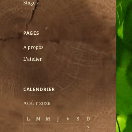
Stages
PAGES
A propos
L’atelier
CALENDRIER
AOÛT 2026
L
M
M
J
V
S
D
1
2