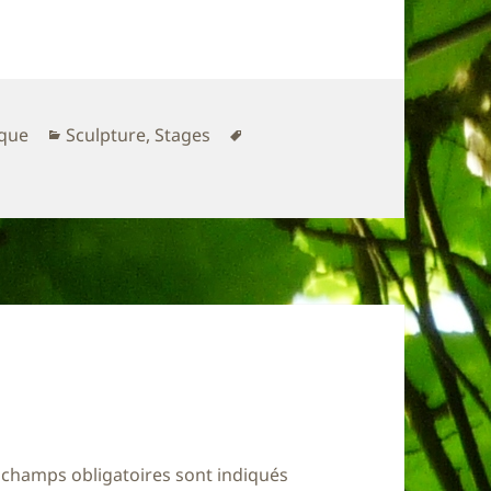
Catégories
Mots-
que
Sculpture
,
Stages
clés
 champs obligatoires sont indiqués