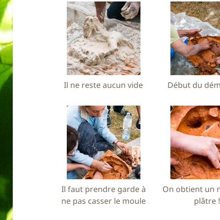
Il ne reste aucun vide
Début du dé
Il faut prendre garde à
On obtient un 
ne pas casser le moule
plâtre 