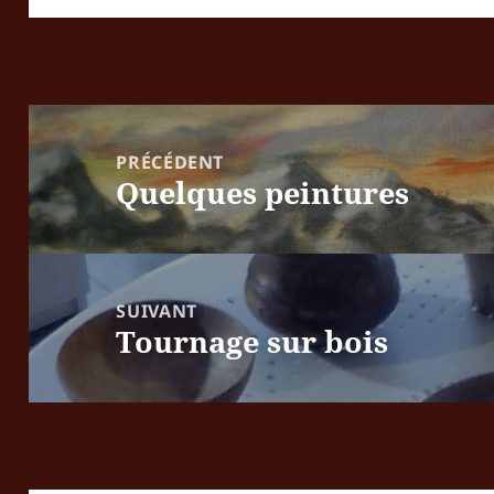
Navigation
de
PRÉCÉDENT
Quelques peintures
l’article
Article
précédent :
SUIVANT
Tournage sur bois
Article
suivant :