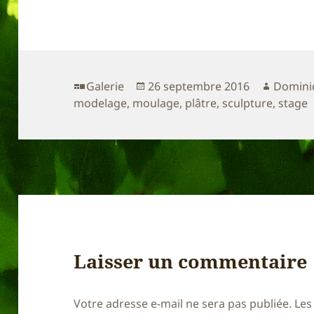
Format
Publié
Auteur
Galerie
26 septembre 2016
Domini
le
modelage
,
moulage
,
plâtre
,
sculpture
,
stage
Laisser un commentaire
Votre adresse e-mail ne sera pas publiée.
Les