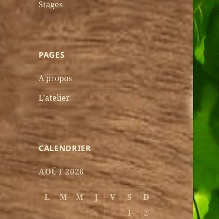
Stages
PAGES
A propos
L’atelier
CALENDRIER
AOÛT 2026
L
M
M
J
V
S
D
1
2