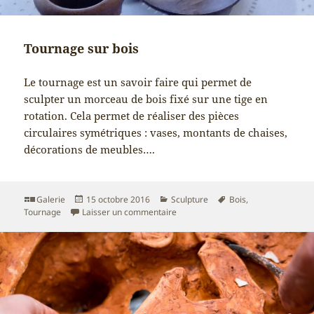
Tournage sur bois
Le tournage est un savoir faire qui permet de
sculpter un morceau de bois fixé sur une tige en
rotation. Cela permet de réaliser des pièces
circulaires symétriques : vases, montants de chaises,
décorations de meubles….
Format
Publié
Catégories
Mots-
Galerie
15 octobre 2016
Sculpture
Bois
,
le
sur Tournage sur bois
clés
Tournage
Laisser un commentaire