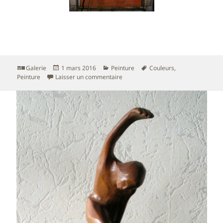
Format
Publié
Catégories
Mots-
Galerie
1 mars 2016
Peinture
Couleurs
,
le
sur Quelques peintures
clés
Peinture
Laisser un commentaire