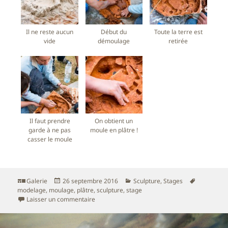
Il ne reste aucun
Début du
Toute la terre est
vide
démoulage
retirée
Il faut prendre
On obtient un
garde à ne pas
moule en plâtre !
casser le moule
Format
Publié
Catégories
Mots-
Galerie
26 septembre 2016
Sculpture
,
Stages
le
clés
modelage
,
moulage
,
plâtre
,
sculpture
,
stage
sur Moulage à creux perdu
Laisser un commentaire