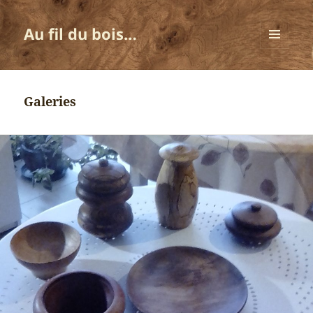
Au fil du bois…
MENU
ET
WIDGETS
Galeries