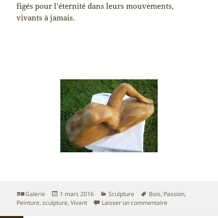
figés pour l’éternité dans leurs mouvements,
vivants à jamais.
Format
Publié
Catégories
Mots-
Galerie
1 mars 2016
Sculpture
Bois
,
Passion
,
le
clés
sur Quelques scul
Peinture
,
sculpture
,
Vivant
Laisser un commentaire